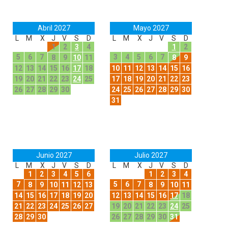
Abril 2027
Mayo 2027
L
M
X
J
V
S
D
L
M
X
J
V
S
D
1
2
3
4
1
2
5
6
7
3
4
5
6
7
8
9
10
11
8
9
12
13
14
15
16
17
18
10
11
12
13
14
15
16
19
20
21
22
23
24
25
17
18
19
20
21
22
23
26
27
28
29
30
24
25
26
27
28
29
30
31
Junio 2027
Julio 2027
L
M
X
J
V
S
D
L
M
X
J
V
S
D
1
2
3
4
5
6
1
2
3
4
7
5
6
7
8
9
10
11
12
13
8
9
10
11
14
15
16
17
18
19
20
12
13
14
15
16
17
18
21
22
23
24
25
26
27
19
20
21
22
23
24
25
28
29
30
26
27
28
29
30
31