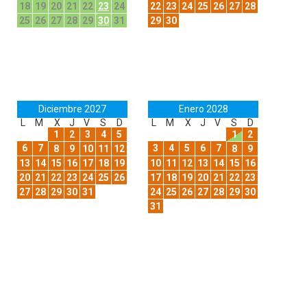
18
19
20
21
22
23
24
22
23
24
25
26
27
28
25
26
27
28
29
30
31
29
30
Diciembre 2027
Enero 2028
L
M
X
J
V
S
D
L
M
X
J
V
S
D
1
2
3
4
5
1
2
6
7
3
4
5
6
7
8
9
10
11
12
8
9
13
14
15
16
17
18
19
10
11
12
13
14
15
16
20
21
22
23
24
25
26
17
18
19
20
21
22
23
27
28
29
30
31
24
25
26
27
28
29
30
31