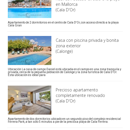
en Mallorca
(Cala D'Or)
Apartamento de 2 dormitorios en el centro de Cala D'Or, con acceso directo a la playa
Cala Gran
Casa con piscina privada y bonita
zona exterior
(Calonge)
Ubicación La casa de campo Daniel está ubicada en el campo en una zona tranquila y
privada, cerca de la pequeña población de Calonge y la zona turística de Cala D’Or.
Esta ubicación es ideal para
Precioso apartamento
completamente renovado
(Cala D'Or)
Apartamento de dos dormitorios ubicado en un segundo piso del complejo residencial
Ferrera Park, a tan sólo 5 minutos a pie de la preciosa playa de Cala Ferrera.