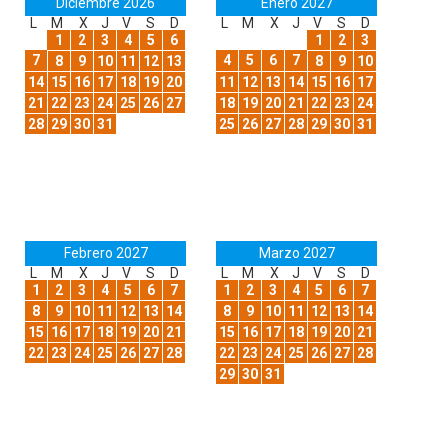
Diciembre 2026
Enero 2027
L
M
X
J
V
S
D
L
M
X
J
V
S
D
1
2
3
4
5
6
1
2
3
7
4
5
6
7
8
9
10
11
12
13
8
9
10
14
15
16
17
18
19
20
11
12
13
14
15
16
17
21
22
23
24
25
26
27
18
19
20
21
22
23
24
28
29
30
31
25
26
27
28
29
30
31
Febrero 2027
Marzo 2027
L
M
X
J
V
S
D
L
M
X
J
V
S
D
1
2
3
4
5
6
7
1
2
3
4
5
6
7
8
9
10
11
12
13
14
8
9
10
11
12
13
14
15
16
17
18
19
20
21
15
16
17
18
19
20
21
22
23
24
25
26
27
28
22
23
24
25
26
27
28
29
30
31