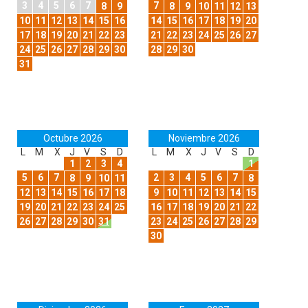
3
4
5
6
7
7
8
9
8
9
10
11
12
13
10
11
12
13
14
15
16
14
15
16
17
18
19
20
17
18
19
20
21
22
23
21
22
23
24
25
26
27
24
25
26
27
28
29
30
28
29
30
31
Octubre 2026
Noviembre 2026
L
M
X
J
V
S
D
L
M
X
J
V
S
D
1
2
3
4
1
5
6
7
2
3
4
5
6
7
8
9
10
11
8
12
13
14
15
16
17
18
9
10
11
12
13
14
15
19
20
21
22
23
24
25
16
17
18
19
20
21
22
26
27
28
29
30
31
23
24
25
26
27
28
29
30