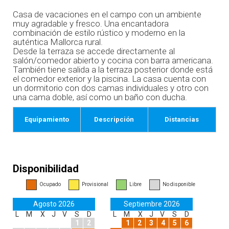
Casa de vacaciones en el campo con un ambiente
muy agradable y fresco. Una encantadora
combinación de estilo rústico y moderno en la
auténtica Mallorca rural.
Desde la terraza se accede directamente al
salón/comedor abierto y cocina con barra americana.
También tiene salida a la terraza posterior donde está
el comedor exterior y la piscina. La casa cuenta con
un dormitorio con dos camas individuales y otro con
una cama doble, así como un baño con ducha.
Equipamiento
Descripción
Distancias
Disponibilidad
Ocupado
Provisional
Libre
No disponible
Agosto 2026
Septiembre 2026
L
M
X
J
V
S
D
L
M
X
J
V
S
D
1
2
1
2
3
4
5
6