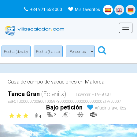
+34 971 658 000
Mis favoritos
Menu
Casa de campo de vacaciones en Mallorca
Tanca Gran
(Felanitx)
Licencia: ETV-5000
ESFCTU00000700800100597300000000000000000000ETV/50007
Bajo petición
Añadir a favoritos
2
1
4