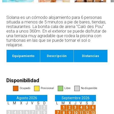
Solana es un cómodo alojamiento para 6 personas
situada a menos de 5 minutos a pie de bares, tiendas,
restaurantes. La bonita cala de arena "Caló des Pou"
esta a unos 360m. En el exterior se puede disfrutar de
una terraza muy agradable que rodea la piscina con
tumbonas en las que se puede tomar el sol o
relajarse.
Equipamiento
Descripción
Distancias
Disponibilidad
Ocupado
Provisional
Libre
No disponible
Agosto 2026
Septiembre 2026
L
M
X
J
V
S
D
L
M
X
J
V
S
D
1
2
1
2
3
4
5
6
3
4
5
6
7
7
8
9
8
9
10
11
12
13