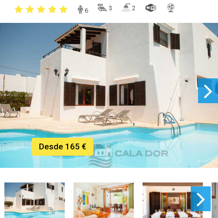
3
2
6
Desde 165 €