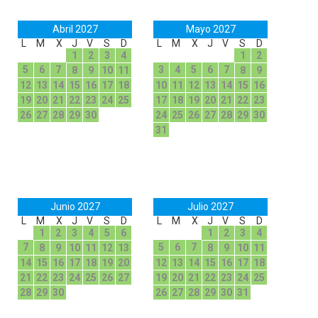
Abril 2027
Mayo 2027
L
M
X
J
V
S
D
L
M
X
J
V
S
D
1
2
3
4
1
2
5
6
7
3
4
5
6
7
8
9
10
11
8
9
12
13
14
15
16
17
18
10
11
12
13
14
15
16
19
20
21
22
23
24
25
17
18
19
20
21
22
23
26
27
28
29
30
24
25
26
27
28
29
30
31
Junio 2027
Julio 2027
L
M
X
J
V
S
D
L
M
X
J
V
S
D
1
2
3
4
5
6
1
2
3
4
7
5
6
7
8
9
10
11
12
13
8
9
10
11
14
15
16
17
18
19
20
12
13
14
15
16
17
18
21
22
23
24
25
26
27
19
20
21
22
23
24
25
28
29
30
26
27
28
29
30
31