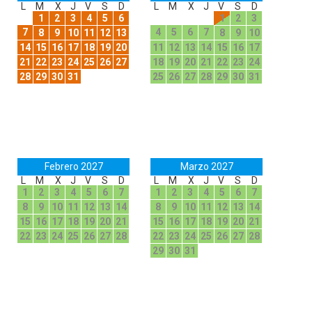
L
M
X
J
V
S
D
L
M
X
J
V
S
D
1
2
3
4
5
6
1
2
3
7
4
5
6
7
8
9
10
11
12
13
8
9
10
14
15
16
17
18
19
20
11
12
13
14
15
16
17
21
22
23
24
25
26
27
18
19
20
21
22
23
24
28
29
30
31
25
26
27
28
29
30
31
Febrero 2027
Marzo 2027
L
M
X
J
V
S
D
L
M
X
J
V
S
D
1
2
3
4
5
6
7
1
2
3
4
5
6
7
8
9
10
11
12
13
14
8
9
10
11
12
13
14
15
16
17
18
19
20
21
15
16
17
18
19
20
21
22
23
24
25
26
27
28
22
23
24
25
26
27
28
29
30
31