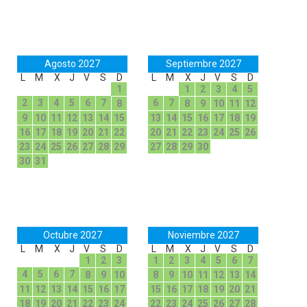
Agosto 2027
Septiembre 2027
L
M
X
J
V
S
D
L
M
X
J
V
S
D
1
1
2
3
4
5
2
3
4
5
6
7
6
7
8
8
9
10
11
12
9
10
11
12
13
14
15
13
14
15
16
17
18
19
16
17
18
19
20
21
22
20
21
22
23
24
25
26
23
24
25
26
27
28
29
27
28
29
30
30
31
Octubre 2027
Noviembre 2027
L
M
X
J
V
S
D
L
M
X
J
V
S
D
1
2
3
1
2
3
4
5
6
7
4
5
6
7
8
9
10
8
9
10
11
12
13
14
11
12
13
14
15
16
17
15
16
17
18
19
20
21
18
19
20
21
22
23
24
22
23
24
25
26
27
28