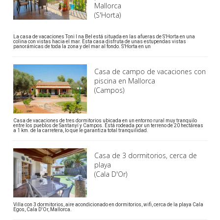
Mallorca
(S'Horta)
La casa de vacaciones Toni I na Bel está situada en las afueras de S’Horta en una
colina con vistas hacia el mar. Esta casa disfruta de unas estupendas vistas
panorámicas de toda la zona y del mar al fondo. S’Horta en un
Casa de campo de vacaciones con
piscina en Mallorca
(Campos)
Casa de vacaciones de tres dormitorios ubicada en un entorno rural muy tranquilo
entre los pueblos de Santanyí y Campos. Está rodeada por un terreno de 20 hectáreas
a 1 km. de la carretera, lo que le garantiza total tranquilidad.
Casa de 3 dormitorios, cerca de
playa
(Cala D'Or)
Villa con 3 dormitorios, aire acondicionado en dormitorios, wifi, cerca de la playa Cala
Egos, Cala D'Or, Mallorca.