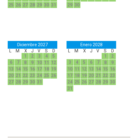
25
26
27
28
29
30
31
29
30
Diciembre 2027
Enero 2028
L
M
X
J
V
S
D
L
M
X
J
V
S
D
1
2
3
4
5
1
2
6
7
3
4
5
6
7
8
9
10
11
12
8
9
13
14
15
16
17
18
19
10
11
12
13
14
15
16
20
21
22
23
24
25
26
17
18
19
20
21
22
23
27
28
29
30
31
24
25
26
27
28
29
30
31