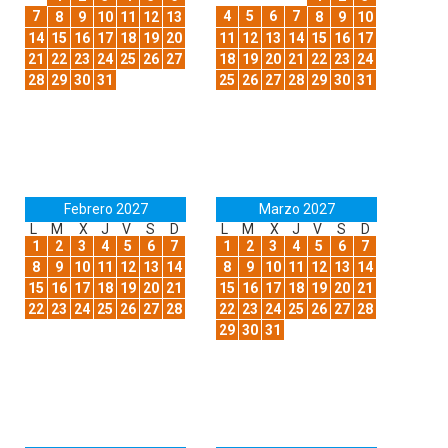
7
4
5
6
7
8
9
10
11
12
13
8
9
10
14
15
16
17
18
19
20
11
12
13
14
15
16
17
21
22
23
24
25
26
27
18
19
20
21
22
23
24
28
29
30
31
25
26
27
28
29
30
31
Febrero 2027
Marzo 2027
L
M
X
J
V
S
D
L
M
X
J
V
S
D
1
2
3
4
5
6
7
1
2
3
4
5
6
7
8
9
10
11
12
13
14
8
9
10
11
12
13
14
15
16
17
18
19
20
21
15
16
17
18
19
20
21
22
23
24
25
26
27
28
22
23
24
25
26
27
28
29
30
31