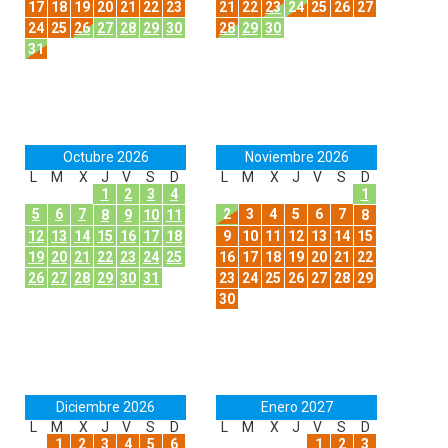
17
18
19
20
21
22
23
21
22
23
24
25
26
27
24
25
26
27
28
29
30
28
29
30
31
Octubre 2026
Noviembre 2026
L
M
X
J
V
S
D
L
M
X
J
V
S
D
1
2
3
4
1
5
6
7
2
3
4
5
6
7
8
9
10
11
8
12
13
14
15
16
17
18
9
10
11
12
13
14
15
19
20
21
22
23
24
25
16
17
18
19
20
21
22
26
27
28
29
30
31
23
24
25
26
27
28
29
30
Diciembre 2026
Enero 2027
L
M
X
J
V
S
D
L
M
X
J
V
S
D
1
2
3
4
5
6
1
2
3