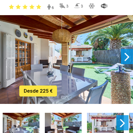
3
3
6
Desde 225 €