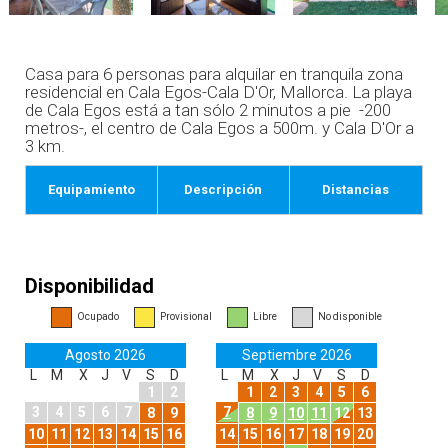
Casa para 6 personas para alquilar en tranquila zona
residencial en Cala Egos-Cala D'Or, Mallorca. La playa
de Cala Egos está a tan sólo 2 minutos a pie -200
metros-, el centro de Cala Egos a 500m. y Cala D'Or a
3 km.
Equipamiento
Descripción
Distancias
Disponibilidad
Ocupado
Provisional
Libre
No disponible
Agosto 2026
Septiembre 2026
L
M
X
J
V
S
D
L
M
X
J
V
S
D
1
2
1
2
3
4
5
6
3
4
5
6
7
7
8
9
8
9
10
11
12
13
10
11
12
13
14
15
16
14
15
16
17
18
19
20