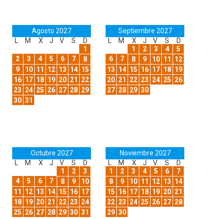
Agosto 2027
Septiembre 2027
L
M
X
J
V
S
D
L
M
X
J
V
S
D
1
1
2
3
4
5
2
3
4
5
6
7
6
7
8
8
9
10
11
12
9
10
11
12
13
14
15
13
14
15
16
17
18
19
16
17
18
19
20
21
22
20
21
22
23
24
25
26
23
24
25
26
27
28
29
27
28
29
30
30
31
Octubre 2027
Noviembre 2027
L
M
X
J
V
S
D
L
M
X
J
V
S
D
1
2
3
1
2
3
4
5
6
7
4
5
6
7
8
9
10
8
9
10
11
12
13
14
11
12
13
14
15
16
17
15
16
17
18
19
20
21
18
19
20
21
22
23
24
22
23
24
25
26
27
28
25
26
27
28
29
30
31
29
30