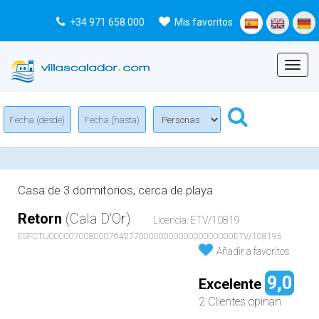
+34 971 658 000
Mis favoritos
Menu
Casa de 3 dormitorios, cerca de playa
Retorn
(Cala D'Or)
Licencia: ETV/10819
ESFCTU0000070080007642770000000000000000000ETV/108195
Añadir a favoritos
9,0
Excelente
2 Clientes opinan