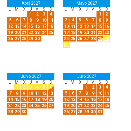
Abril 2027
Mayo 2027
L
M
X
J
V
S
D
L
M
X
J
V
S
D
1
2
3
4
1
2
5
6
7
3
4
5
6
7
8
9
10
11
8
9
12
13
14
15
16
17
18
10
11
12
13
14
15
16
19
20
21
22
23
24
25
17
18
19
20
21
22
23
26
27
28
29
30
24
25
26
27
28
29
30
31
Junio 2027
Julio 2027
L
M
X
J
V
S
D
L
M
X
J
V
S
D
1
2
3
4
5
6
1
2
3
4
7
5
6
7
8
9
10
11
12
13
8
9
10
11
14
15
16
17
18
19
20
12
13
14
15
16
17
18
21
22
23
24
25
26
27
19
20
21
22
23
24
25
28
29
30
26
27
28
29
30
31