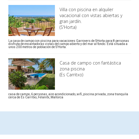
Villa con piscina en alquiler
vacacional con vistas abiertas y
gran jardín.
(S'Horta)
La casa de campo con piscina para vacaciones Garrovers de SHorta para 8 personas
disfruta de encantadoras vistas del campo abierto y del mar al fondo. Está situada a
unos 200 metros de población de S’Horta.
Casa de campo con fantástica
zona piscina
(Es Carritxo)
casa de campo, 6 personas, aire acondicionado, wifi, piscina privada, zona tranquila
cerca de Es Carritxo, Felanitx, Mallorca