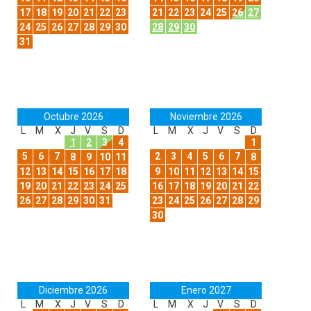
17
18
19
20
21
22
23
21
22
23
24
25
26
27
24
25
26
27
28
29
30
28
29
30
31
Octubre 2026
Noviembre 2026
L
M
X
J
V
S
D
L
M
X
J
V
S
D
1
2
3
4
1
5
6
7
2
3
4
5
6
7
8
9
10
11
8
12
13
14
15
16
17
18
9
10
11
12
13
14
15
19
20
21
22
23
24
25
16
17
18
19
20
21
22
26
27
28
29
30
31
23
24
25
26
27
28
29
30
Diciembre 2026
Enero 2027
L
M
X
J
V
S
D
L
M
X
J
V
S
D