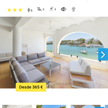
4
4
8
Desde 365 €