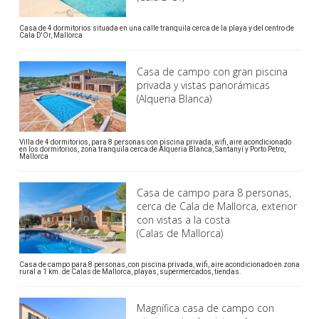
Casa de 4 dormitorios situada en una calle tranquila cerca de la playa y del centro de
Cala D'Or, Mallorca
Casa de campo con gran piscina
privada y vistas panorámicas
(Alqueria Blanca)
Villa de 4 dormitorios, para 8 personas con piscina privada, wifi, aire acondicionado
en los dormitorios, zona tranquila cerca de Alqueria Blanca, Santanyí y Porto Petro,
Mallorca
Casa de campo para 8 personas,
cerca de Cala de Mallorca, exterior
con vistas a la costa
(Calas de Mallorca)
Casa de campo para 8 personas, con piscina privada, wifi, aire acondicionado en zona
rural a 1 km. de Calas de Mallorca, playas, supermercados, tiendas.
Magnífica casa de campo con