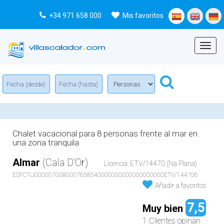
+34 971 658 000
Mis favoritos
Menu
Chalet vacacional para 8 personas frente al mar en
una zona tranquila
Almar
(Cala D'Or)
Licencia: ETV/14470 (Na Plana)
ESFCTU0000070080007658540000000000000000000ETV/144706
Añadir a favoritos
7,5
Muy bien
1 Clientes opinan