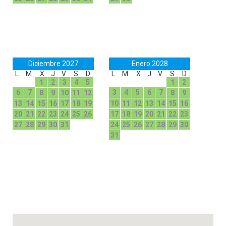
Diciembre 2027
Enero 2028
L
M
X
J
V
S
D
L
M
X
J
V
S
D
1
2
3
4
5
1
2
6
7
3
4
5
6
7
8
9
10
11
12
8
9
13
14
15
16
17
18
19
10
11
12
13
14
15
16
20
21
22
23
24
25
26
17
18
19
20
21
22
23
27
28
29
30
31
24
25
26
27
28
29
30
31