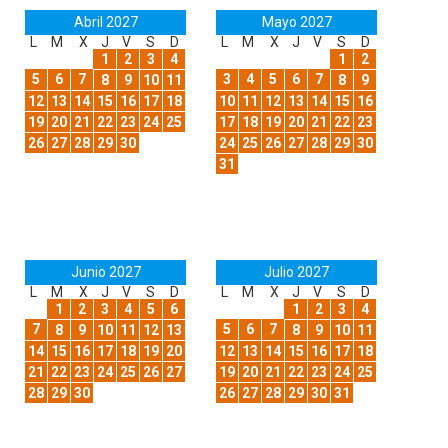
Abril 2027
Mayo 2027
L
M
X
J
V
S
D
L
M
X
J
V
S
D
1
2
3
4
1
2
5
6
7
3
4
5
6
7
8
9
10
11
8
9
12
13
14
15
16
17
18
10
11
12
13
14
15
16
19
20
21
22
23
24
25
17
18
19
20
21
22
23
26
27
28
29
30
24
25
26
27
28
29
30
31
Junio 2027
Julio 2027
L
M
X
J
V
S
D
L
M
X
J
V
S
D
1
2
3
4
5
6
1
2
3
4
7
5
6
7
8
9
10
11
12
13
8
9
10
11
14
15
16
17
18
19
20
12
13
14
15
16
17
18
21
22
23
24
25
26
27
19
20
21
22
23
24
25
28
29
30
26
27
28
29
30
31