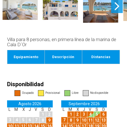
Villa para 8 personas, en primera línea de la marina de
Cala D´Or
Equipamiento
Descripción
Distancias
Disponibilidad
Ocupado
Provisional
Libre
No disponible
Agosto 2026
Septiembre 2026
L
M
X
J
V
S
D
L
M
X
J
V
S
D
1
2
1
2
3
4
5
6
3
4
5
6
7
7
8
9
8
9
10
11
12
13
10
11
12
13
14
15
16
14
15
16
17
18
19
20