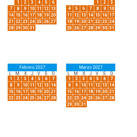
1
2
3
4
5
6
1
2
3
7
4
5
6
7
8
9
10
11
12
13
8
9
10
14
15
16
17
18
19
20
11
12
13
14
15
16
17
21
22
23
24
25
26
27
18
19
20
21
22
23
24
28
29
30
31
25
26
27
28
29
30
31
Febrero 2027
Marzo 2027
L
M
X
J
V
S
D
L
M
X
J
V
S
D
1
2
3
4
5
6
7
1
2
3
4
5
6
7
8
9
10
11
12
13
14
8
9
10
11
12
13
14
15
16
17
18
19
20
21
15
16
17
18
19
20
21
22
23
24
25
26
27
28
22
23
24
25
26
27
28
29
30
31