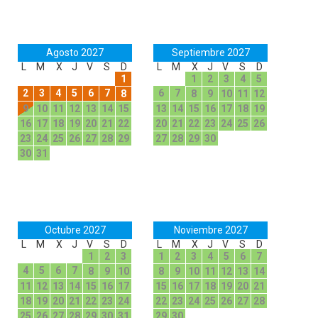
Agosto 2027
Septiembre 2027
L
M
X
J
V
S
D
L
M
X
J
V
S
D
1
1
2
3
4
5
2
3
4
5
6
7
6
7
8
8
9
10
11
12
9
10
11
12
13
14
15
13
14
15
16
17
18
19
16
17
18
19
20
21
22
20
21
22
23
24
25
26
23
24
25
26
27
28
29
27
28
29
30
30
31
Octubre 2027
Noviembre 2027
L
M
X
J
V
S
D
L
M
X
J
V
S
D
1
2
3
1
2
3
4
5
6
7
4
5
6
7
8
9
10
8
9
10
11
12
13
14
11
12
13
14
15
16
17
15
16
17
18
19
20
21
18
19
20
21
22
23
24
22
23
24
25
26
27
28
25
26
27
28
29
30
31
29
30