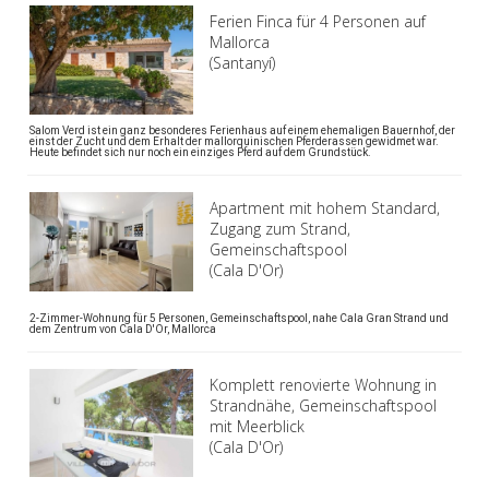
Ferien Finca für 4 Personen auf
Mallorca
(Santanyí)
Salom Verd ist ein ganz besonderes Ferienhaus auf einem ehemaligen Bauernhof, der
einst der Zucht und dem Erhalt der mallorquinischen Pferderassen gewidmet war.
Heute befindet sich nur noch ein einziges Pferd auf dem Grundstück.
Apartment mit hohem Standard,
Zugang zum Strand,
Gemeinschaftspool
(Cala D'Or)
2-Zimmer-Wohnung für 5 Personen, Gemeinschaftspool, nahe Cala Gran Strand und
dem Zentrum von Cala D'Or, Mallorca
Komplett renovierte Wohnung in
Strandnähe, Gemeinschaftspool
mit Meerblick
(Cala D'Or)