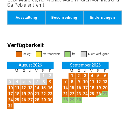
Sa Pobla entfernt.
Ausstattung
Beschreibung
Entfernungen
Verfügbarkeit
belegt
Vorreserviert
frei
Nicht verfügbar
August 2026
September 2026
L
M
X
J
V
S
D
L
M
X
J
V
S
D
1
2
1
2
3
4
5
6
3
4
5
6
7
7
8
9
8
9
10
11
12
13
10
11
12
13
14
15
16
14
15
16
17
18
19
20
17
18
19
20
21
22
23
21
22
23
24
25
26
27
24
25
26
27
28
29
30
28
29
30
31