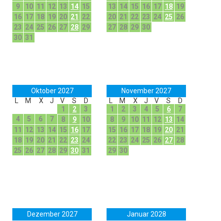
9
10
11
12
13
14
15
13
14
15
16
17
18
19
16
17
18
19
20
21
22
20
21
22
23
24
25
26
23
24
25
26
27
28
29
27
28
29
30
30
31
Oktober 2027
November 2027
L
M
X
J
V
S
D
L
M
X
J
V
S
D
1
2
3
1
2
3
4
5
6
7
4
5
6
7
8
9
10
8
9
10
11
12
13
14
11
12
13
14
15
16
17
15
16
17
18
19
20
21
18
19
20
21
22
23
24
22
23
24
25
26
27
28
25
26
27
28
29
30
31
29
30
Dezember 2027
Januar 2028