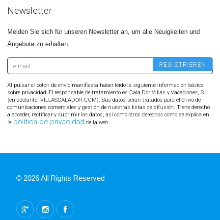
Newsletter
Melden Sie sich für unseren Newsletter an, um alle Neuigkeiten und
Angebote zu erhalten.
Al pulsar el botón de envío manifiesta haber leído la siguiente información básica
sobre privacidad: El responsable de tratamiento es Cala Dor Villas y Vacaciones, S.L.
(en adelante, VILLASCALADOR.COM). Sus datos serán tratados para el envío de
comunicaciones comerciales y gestión de nuestras listas de difusión. Tiene derecho
a acceder, rectificar y suprimir los datos, así como otros derechos como se explica en
política de privacidad
la
de la web
© 2026 All Rights Reserved