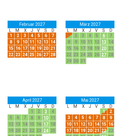
Februar 2027
März 2027
L
M
X
J
V
S
D
L
M
X
J
V
S
D
1
2
3
4
5
6
7
1
2
3
4
5
6
7
8
9
10
11
12
13
14
8
9
10
11
12
13
14
15
16
17
18
19
20
21
15
16
17
18
19
20
21
22
23
24
25
26
27
28
22
23
24
25
26
27
28
29
30
31
April 2027
Mai 2027
L
M
X
J
V
S
D
L
M
X
J
V
S
D
1
2
3
4
1
2
5
6
7
3
4
5
6
7
8
9
10
11
8
9
12
13
14
15
16
17
18
10
11
12
13
14
15
16
19
20
21
22
23
24
25
17
18
19
20
21
22
23