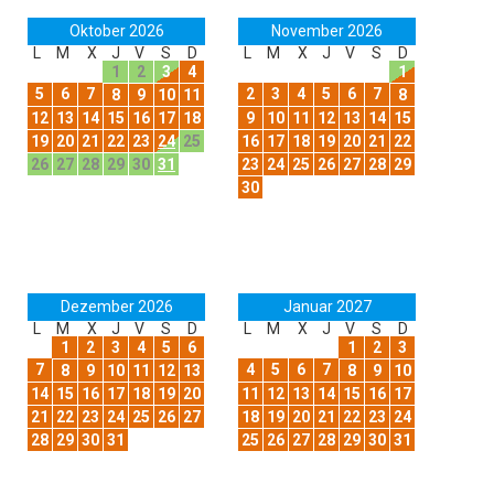
Oktober 2026
November 2026
L
M
X
J
V
S
D
L
M
X
J
V
S
D
1
2
3
4
1
5
6
7
2
3
4
5
6
7
8
9
10
11
8
12
13
14
15
16
17
18
9
10
11
12
13
14
15
19
20
21
22
23
24
25
16
17
18
19
20
21
22
26
27
28
29
30
31
23
24
25
26
27
28
29
30
Dezember 2026
Januar 2027
L
M
X
J
V
S
D
L
M
X
J
V
S
D
1
2
3
4
5
6
1
2
3
7
4
5
6
7
8
9
10
11
12
13
8
9
10
14
15
16
17
18
19
20
11
12
13
14
15
16
17
21
22
23
24
25
26
27
18
19
20
21
22
23
24
28
29
30
31
25
26
27
28
29
30
31