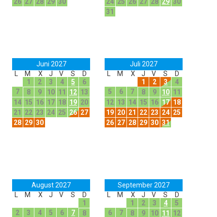
26
27
28
29
30
24
25
26
27
28
29
30
31
Juni 2027
Juli 2027
L
M
X
J
V
S
D
L
M
X
J
V
S
D
1
2
3
4
5
6
1
2
3
4
7
5
6
7
8
9
10
11
12
13
8
9
10
11
14
15
16
17
18
19
20
12
13
14
15
16
17
18
21
22
23
24
25
26
27
19
20
21
22
23
24
25
28
29
30
26
27
28
29
30
31
August 2027
September 2027
L
M
X
J
V
S
D
L
M
X
J
V
S
D
1
1
2
3
4
5
2
3
4
5
6
7
6
7
8
8
9
10
11
12