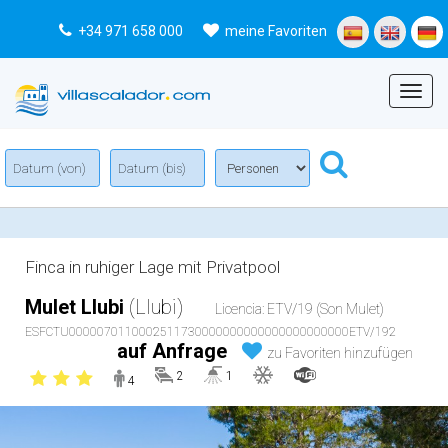
+34 971 658 000
meine Favoriten
Menu
Finca in ruhiger Lage mit Privatpool
Mulet Llubi
(Llubi)
Licencia: ETV/19 (Son Mulet)
ESFCTU0000070110002511730000000000000000000000ETV/192
auf Anfrage
zu Favoriten hinzufügen
2
1
4