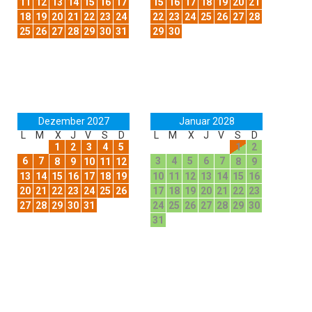
11
12
13
14
15
16
17
15
16
17
18
19
20
21
18
19
20
21
22
23
24
22
23
24
25
26
27
28
25
26
27
28
29
30
31
29
30
Dezember 2027
Januar 2028
L
M
X
J
V
S
D
L
M
X
J
V
S
D
1
2
3
4
5
1
2
6
7
3
4
5
6
7
8
9
10
11
12
8
9
13
14
15
16
17
18
19
10
11
12
13
14
15
16
20
21
22
23
24
25
26
17
18
19
20
21
22
23
27
28
29
30
31
24
25
26
27
28
29
30
31