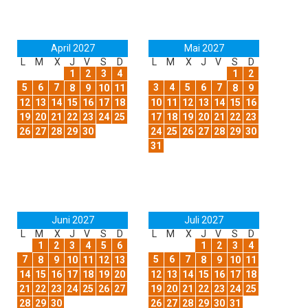
April 2027
Mai 2027
L
M
X
J
V
S
D
L
M
X
J
V
S
D
1
2
3
4
1
2
5
6
7
3
4
5
6
7
8
9
10
11
8
9
12
13
14
15
16
17
18
10
11
12
13
14
15
16
19
20
21
22
23
24
25
17
18
19
20
21
22
23
26
27
28
29
30
24
25
26
27
28
29
30
31
Juni 2027
Juli 2027
L
M
X
J
V
S
D
L
M
X
J
V
S
D
1
2
3
4
5
6
1
2
3
4
7
5
6
7
8
9
10
11
12
13
8
9
10
11
14
15
16
17
18
19
20
12
13
14
15
16
17
18
21
22
23
24
25
26
27
19
20
21
22
23
24
25
28
29
30
26
27
28
29
30
31