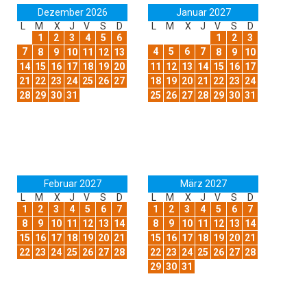
Dezember 2026
Januar 2027
L
M
X
J
V
S
D
L
M
X
J
V
S
D
1
2
3
4
5
6
1
2
3
7
4
5
6
7
8
9
10
11
12
13
8
9
10
14
15
16
17
18
19
20
11
12
13
14
15
16
17
21
22
23
24
25
26
27
18
19
20
21
22
23
24
28
29
30
31
25
26
27
28
29
30
31
Februar 2027
März 2027
L
M
X
J
V
S
D
L
M
X
J
V
S
D
1
2
3
4
5
6
7
1
2
3
4
5
6
7
8
9
10
11
12
13
14
8
9
10
11
12
13
14
15
16
17
18
19
20
21
15
16
17
18
19
20
21
22
23
24
25
26
27
28
22
23
24
25
26
27
28
29
30
31