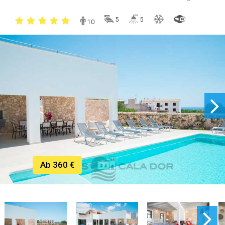
5
5
10
Ab 360 €