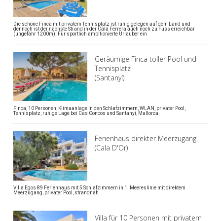
Die schöne Finca mit privatem Tennisplatz ist ruhig gelegen auf dem Land und
dennoch ist der nächste Strand in der Cala Ferrera auch noch zu Fuss erreichbar
(ungefähr 1200m). Für sportlich ambitionierte Urlauber ein
Geräumige Finca toller Pool und
Tennisplatz
(Santanyí)
Finca, 10 Personen, Klimaanlage in den Schlafzimmern, WLAN, privater Pool,
Tennisplatz, ruhige Lage bei Cas Concos und Santanyi, Mallorca
Ferienhaus direkter Meerzugang.
(Cala D'Or)
Villa Egos 89 Ferienhaus mit 5 Schlafzimmern in 1. Meereslinie mit direktem
Meerzugang, privater Pool, strandnah
Villa für 10 Personen mit privatem