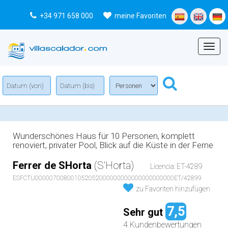
+34 971 658 000
meine Favoriten
Menu
Wunderschönes Haus für 10 Personen, komplett
renoviert, privater Pool, Blick auf die Küste in der Ferne
Ferrer de SHorta
(S'Horta)
Licencia: ET-4289
ESFCTU000007008001052052000000000000000000000ET/42899
zu Favoriten hinzufügen
7,5
Sehr gut
4 Kundenbewertungen