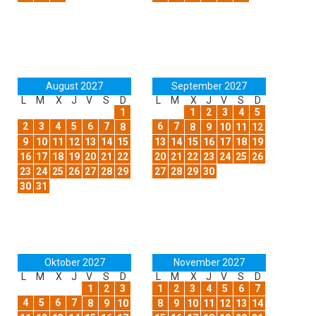
August 2027
September 2027
L
M
X
J
V
S
D
L
M
X
J
V
S
D
1
1
2
3
4
5
2
3
4
5
6
7
6
7
8
8
9
10
11
12
9
10
11
12
13
14
15
13
14
15
16
17
18
19
16
17
18
19
20
21
22
20
21
22
23
24
25
26
23
24
25
26
27
28
29
27
28
29
30
30
31
Oktober 2027
November 2027
L
M
X
J
V
S
D
L
M
X
J
V
S
D
1
2
3
1
2
3
4
5
6
7
4
5
6
7
8
9
10
8
9
10
11
12
13
14