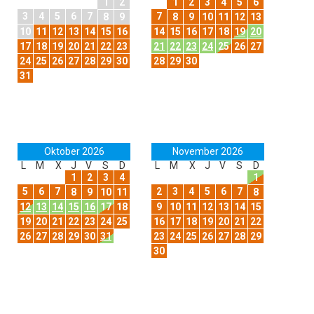
1
2
1
2
3
4
5
6
3
4
5
6
7
7
8
9
8
9
10
11
12
13
10
11
12
13
14
15
16
14
15
16
17
18
19
20
17
18
19
20
21
22
23
21
22
23
24
25
26
27
24
25
26
27
28
29
30
28
29
30
31
Oktober 2026
November 2026
L
M
X
J
V
S
D
L
M
X
J
V
S
D
1
2
3
4
1
5
6
7
2
3
4
5
6
7
8
9
10
11
8
12
13
14
15
16
17
18
9
10
11
12
13
14
15
19
20
21
22
23
24
25
16
17
18
19
20
21
22
26
27
28
29
30
31
23
24
25
26
27
28
29
30