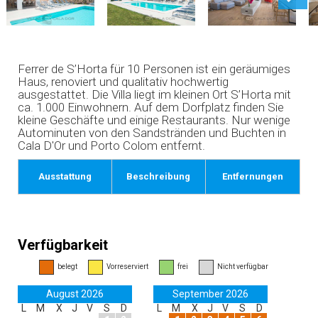
Ferrer de S’Horta für 10 Personen ist ein geräumiges
Haus, renoviert und qualitativ hochwertig
ausgestattet. Die Villa liegt im kleinen Ort S’Horta mit
ca. 1.000 Einwohnern. Auf dem Dorfplatz finden Sie
kleine Geschäfte und einige Restaurants. Nur wenige
Autominuten von den Sandstränden und Buchten in
Cala D'Or und Porto Colom entfernt.
Ausstattung
Beschreibung
Entfernungen
Verfügbarkeit
belegt
Vorreserviert
frei
Nicht verfügbar
August 2026
September 2026
L
M
X
J
V
S
D
L
M
X
J
V
S
D